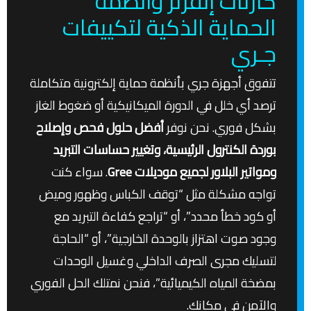
كارتات إنفرتر وأنظمة
الحماية الذكية لتكييفات
جـري
تتفوق أجهزة جري بأنظمة حماية إلكترونية متكاملة
ترصد أي خلل في الدورة الميكانيكية أو ضغوط الغاز
بشكل فوري. نحن نوفر
أفضل حلول فحص وإصلاح
بوردة الكنترول الرئيسية، وتغيير حساسات التبريد
ومواتير البلاور لجميع موديلات Gree
. سواء كنت
تواجه مشكلة مثل “توقف الكباس وظهور وميض
أو كود خطأ محدد”، أو “تراجع كفاءة التبريد مع
وجود صوت اهتزاز بالوحدة الخارجية”، أو “الحاجة
لتسليك مجرى الصرف الداخلي وغسيل الوحدات
بمضخة المياه الكيميائية”، فنحن نمتلك الحل الفوري
والآمن في مكانك.