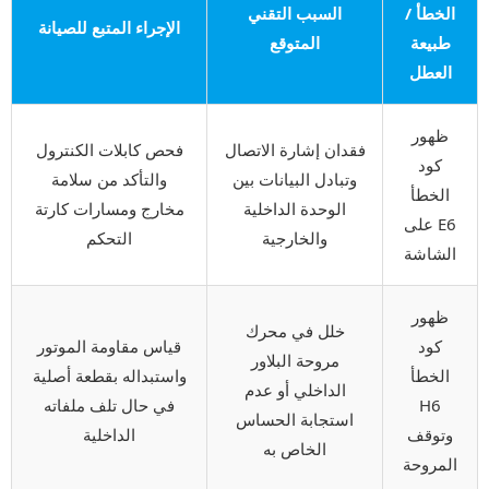
الخطأ /
السبب التقني
الإجراء المتبع للصيانة
طبيعة
المتوقع
العطل
ظهور
فقدان إشارة الاتصال
فحص كابلات الكنترول
كود
وتبادل البيانات بين
والتأكد من سلامة
الخطأ
الوحدة الداخلية
مخارج ومسارات كارتة
E6 على
والخارجية
التحكم
الشاشة
ظهور
خلل في محرك
كود
قياس مقاومة الموتور
مروحة البلاور
الخطأ
واستبداله بقطعة أصلية
الداخلي أو عدم
H6
في حال تلف ملفاته
استجابة الحساس
وتوقف
الداخلية
الخاص به
المروحة