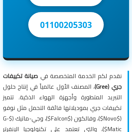
01100205303
نقدم لكم الخدمة المتخصصة في
صيانة تكييفات
جري (Gree)
، المصنف الأول عالمياً في إنتاج حلول
التبريد المتطورة وأجهزة الهواء الذكية. تتميز
تكييفات جري بموديلاتها فائقة التحمل مثل نوفو
($Novo$)، وفالكون ($Falcon$)، وجي-ماتيك ($G-
Matic$)، والتي تعتمد على تكنولوجيا الإنفرتر