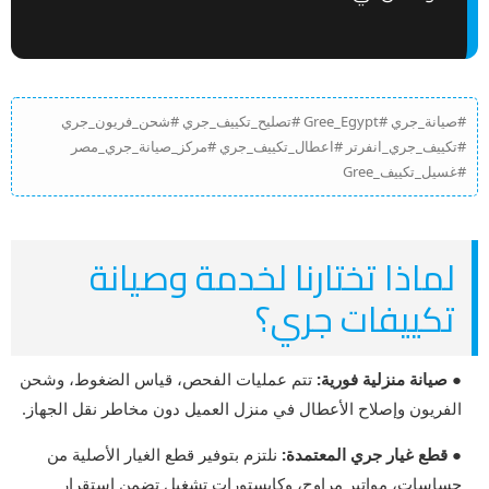
#صيانة_جري #Gree_Egypt #تصليح_تكييف_جري #شحن_فريون_جري
#تكييف_جري_انفرتر #اعطال_تكييف_جري #مركز_صيانة_جري_مصر
#غسيل_تكييف_Gree
لماذا تختارنا لخدمة وصيانة
تكييفات جري؟
● صيانة منزلية فورية:
تتم عمليات الفحص، قياس الضغوط، وشحن
الفريون وإصلاح الأعطال في منزل العميل دون مخاطر نقل الجهاز.
● قطع غيار جري المعتمدة:
نلتزم بتوفير قطع الغيار الأصلية من
حساسات، مواتير مراوح، وكابستورات تشغيل تضمن استقرار