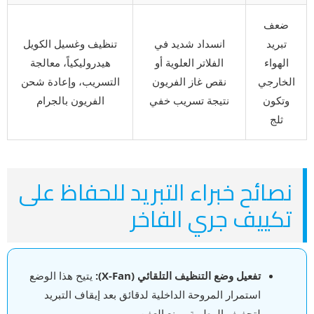
ضعف
تبريد
انسداد شديد في
تنظيف وغسيل الكويل
الهواء
الفلاتر العلوية أو
هيدروليكياً، معالجة
الخارجي
نقص غاز الفريون
التسريب، وإعادة شحن
وتكون
نتيجة تسريب خفي
الفريون بالجرام
ثلج
نصائح خبراء التبريد للحفاظ على
تكييف جري الفاخر
تفعيل وضع التنظيف التلقائي (X-Fan):
يتيح هذا الوضع
استمرار المروحة الداخلية لدقائق بعد إيقاف التبريد
لتجفيف الرطوبة ومنع العفن.