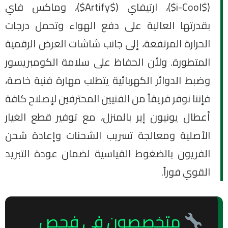
($i-Cool$)، ارتيفاي ($Artify$)، وماكس فاي
بقدرتها العالية على دفع الهواء وتحمل درجات
الحرارة المرتفعة، إلى جانب شاشات العرض الرقمية
المتطورة. ولأن الحفاظ على سلامة الكومبريسور
وضبط الدوائر الكهربائية يتطلب مهارة فنية خاصة،
فإننا نوفر فريقاً من الفنيين المحترفين لإصلاح كافة
أعطال يونيون إير بالمنزل، مع توفير قطع الغيار
الأصلية ومعالجة تسريب الشحنات وإعادة شحن
الفريون بالضغوط القياسية لضمان عودة التبريد
القوي فوراً.
متخصصون في فحص