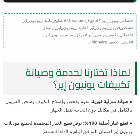
#صيانة_يونيون_إير #Unionaire_Egypt #تصليح_تكييف_يونيون_اير
#شحن_فريون_يونيون_اير #تكييف_يونيون_اير_ارتيفاي
#اعطال_تكييف_يونيون_اير #مركز_صيانة_يونيون_اير
#غسيل_تكييف_Unionaire
لماذا تختارنا لخدمة وصيانة
تكييفات يونيون إير؟
● صيانة منزلية فورية:
نقوم بفحص وإصلاح التكييف وشحن الفريون
بالكامل في مكانك دون الحاجة لنقل الجهاز.
● قطع غيار أصلية 100%:
نوفر قطع الغيار المعتمدة لجميع موديلات
يونيون إير لضمان التوافق التام والأداء المستقر.