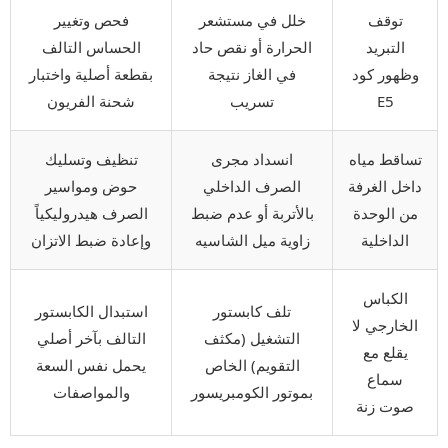
توقف
خلل في مستشعر
فحص وتغيير
التبريد
الحرارة أو نقص حاد
الحساس التالف
وظهور كود
في الغاز نتيجة
بقطعة أصلية واختبار
E5
تسريب
شحنة الفريون
تساقط مياه
انسداد مجرى
تنظيف وتسليك
داخل الغرفة
الصرف الداخلي
حوض ومواسير
من الوحدة
بالأتربة أو عدم ضبط
الصرف هيدروليكياً
الداخلية
زاوية ميل الشاسيه
وإعادة ضبط الاتزان
الكباس
تلف كابستور
استبدال الكابستور
الخارجي لا
التشغيل (مكثف
التالف بآخر أصلي
يقلع مع
التقويم) الخاص
يحمل نفس السعة
سماع
بموتور الكومبريسور
والمواصفات
صوت زنة