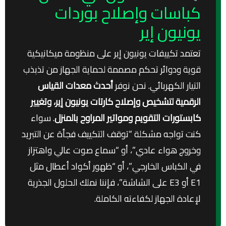
كباسات وإصلاح بوردات
يونيون إير
تعتمد تكييفات يونيون إير على منظومة ميكانيكية
قوية ودوائر تحكم مصممة لحماية الجهاز من تذبذب
التيار الكهربائي. نحن نوفر
أحدث معدات القياس
الرقمية لتشخيص وإصلاح كارتات يونيون إير، وتغيير
كابستورات التقويم ومواتير المراوح بالمنزل
. سواء
كنت تواجه مشكلة “توقف التكييف فجأة عن التبريد
وخروج هواء عادي”، أو “سماع صوت عالي واهتزاز
في الكباس الخارجي”، أو “ظهور أكواد أعطال مثل
E1 أو E3 على الشاشة”، فإننا نملك الحلول الجذرية
لإعادة الجهاز لكفاءته الكاملة.