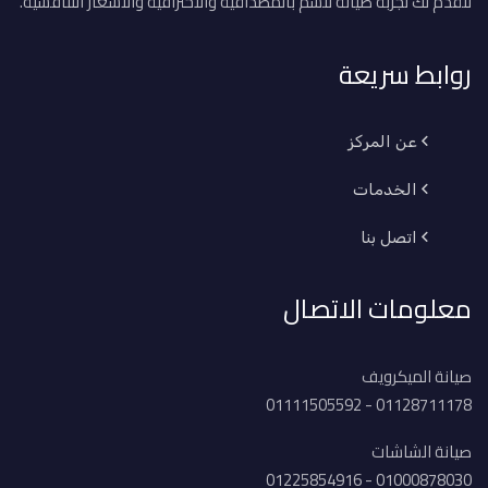
لنقدم لك تجربة صيانة تتسم بالمصداقية والاحترافية والأسعار التنافسية.
روابط سريعة
عن المركز
الخدمات
اتصل بنا
معلومات الاتصال
صيانة الميكرويف
01128711178 - 01111505592
صيانة الشاشات
01000878030 - 01225854916