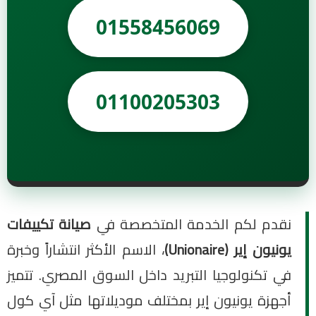
01558456069
01100205303
نقدم لكم الخدمة المتخصصة في
صيانة تكييفات
يونيون إير (Unionaire)
، الاسم الأكثر انتشاراً وخبرة
في تكنولوجيا التبريد داخل السوق المصري. تتميز
أجهزة يونيون إير بمختلف موديلاتها مثل آي كول