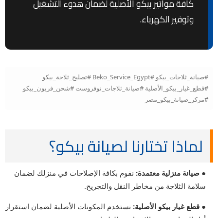
كافة مواتير بيكو الأصلية لضمان هدوء التشغيل
وتوفير الكهرباء.
#صيانة_ثلاجات_بيكو #Beko_Service_Egypt #تصليح_ثلاجة_بيكو
#قطع_غيار_بيكو_الأصلية #صيانة_ثلاجات_نوفروست #شحن_فريون_بيكو
#مركز_صيانة_بيكو_مصر
لماذا تختارنا لصيانة بيكو؟
● صيانة منزلية معتمدة:
نقوم بكافة الإصلاحات في منزلك لضمان
سلامة الثلاجة من مخاطر النقل والتجريح.
● قطع غيار بيكو الأصلية:
نستخدم المكونات الأصلية لضمان استقرار