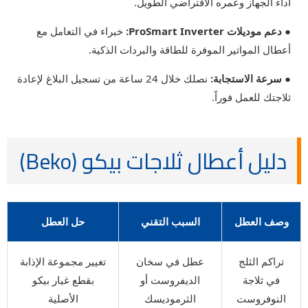
أداء الجهاز وعمره الافتراضي الطويل.
● دعم موديلات ProSmart Inverter:
خبراء في التعامل مع
أعطال المواتير الموفرة للطاقة والبردات الذكية.
● سرعة الاستجابة:
نصلك خلال 24 ساعة من تسجيل البلاغ لإعادة
ثلاجتك للعمل فوراً.
دليل أعطال ثلاجات بيكو (Beko)
وصف العطل
السبب التقني
حل العطل
تراكم الثلج
عطل في سخان
تغيير مجموعة الإذابة
في ثلاجة
الديفروست أو
بقطع غيار بيكو
النوفروست
الثرموديسك
الأصلية