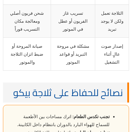
الثلاجة تعمل
تسريب غاز
شحن فريون أصلي
ولكن لا يوجد
الفريون أو عطل
ومعالجة مكان
تبريد
في الموتور
التسريب فوراً
إصدار صوت
مشكلة في مروحة
صيانة المروحة أو
عالٍ أثناء
التبريد أو قواعد
ضبط اتزان الثلاجة
التشغيل
الموتور
والموتور
نصائح للحفاظ على ثلاجة بيكو
تجنب تكدس الطعام:
اترك مساحات بين الأطعمة
للسماح للهواء البارد بالدوران بانتظام داخل الكابينة.