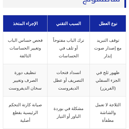
نوع العطل
السبب التقني
الإجراء المتخذ
توقف التبريد
ترك الباب مفتوحاً
فحص حساس الباب
مع إصدار صوت
أو تلف في
وتغيير الحساسات
إنذار
الحساسات
التالفة
ظهور ثلج في
انسداد فتحات
تنظيف دورة
الجزء السفلي
التصريف أو عطل
الصرف وتغيير
(الفريزر)
الديفروست
سخان الديفروست
الثلاجة لا تعمل
صيانة كارتة التحكم
مشكلة في بوردة
والشاشة
الرئيسية بقطع
الباور أو التيار
مطفأة
أصلية