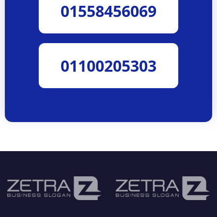
01558456069
01100205303