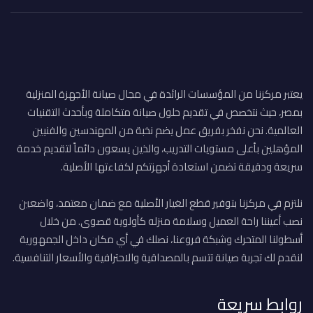
يعتبر مركزنا من المؤسسات الرائدة في مجال صيانة الأجهزة المنزلية
بمصر، حيث نتخصص في تقديم حلول صيانة متكاملة وبأحدث التقنيات
العالمية. نحن نفخر بفريق عمل يضم نخبة من المهندسين والفنيين
المؤهلين بأعلى مستويات التدريب، والذين يسعون دائماً لتقديم خدمة
سريعة ودقيقة تضمن استعادة أجهزتكم لكفاءتها الأصلية.
نلتزم في مركزنا بتوفير قطع الغيار الأصلية مع ضمان معتمد، واضعين
نصب أعيننا راحة العميل وسلامة منزله كأولوية قصوى. من خلال
أسطولنا المتحرك وشبكة فروعنا، نصلك في أي مكان داخل الجمهورية
لنقدم لك تجربة صيانة تتسم بالمصداقية والاحترافية والأسعار التنافسية.
روابط سريعة