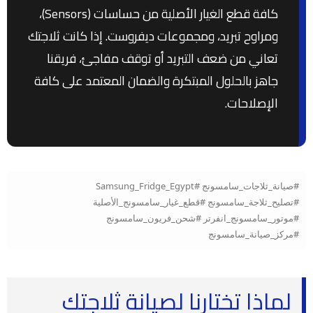
كافة قطع الغيار الأصلية من حساسات (Sensors)،
ومراوح تبريد، ومجموعات ديفروست. إذا كانت ثلاجتك
تعاني من ضعف التبريد أو توقف مفاجئ، فريقنا
جاهز بالحلول المبتكرة والضمان المعتمد على كافة
الإصلاحات.
#صيانة_ثلاجات_سامسونج #Samsung_Fridge_Egypt
#تصليح_ثلاجة_سامسونج #قطع_غيار_سامسونج_الأصلية
#موتور_سامسونج_انفرتر #شحن_فريون_سامسونج
#مركز_صيانة_سامسونج
لماذا تختارنا لصيانة ثلاجتك