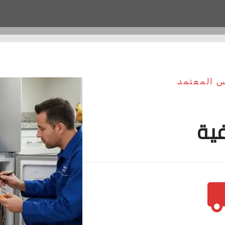
س المعتمد
فية