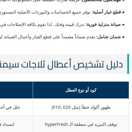
● قطع غيار أصلية:
نوفر جميع الحساسات والبوردات الأصلية المستوردة
● صيانة منزلية فورية:
ندرك قيمة وقتك، لذا نقوم بكافة الإصلاحات في 
● ضمان شامل:
نقدم ضماناً معتمداً على قطع الغيار وأعمال الصيانة لرا
دليل تشخيص أعطال ثلاجات سيمنس (mens
كود أو نوع العطل
ظهور أكواد خطأ (مثل E10, E20)
خلل في أحد
توقف التبريد في منطقة الـ hyperFresh
انسداد في ب