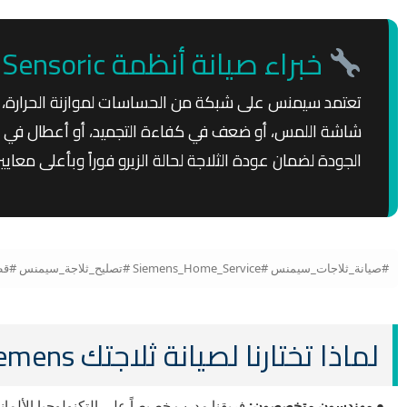
خبراء صيانة أنظمة iSensoric ومواتير سيمنس
تعتمد سيمنس على شبكة من الحساسات لموازنة الحرارة، 
شاشة اللمس، أو ضعف في كفاءة التجميد، أو أعطال في د
الجودة لضمان عودة الثلاجة لحالة الزيرو فوراً وبأعلى معايير 
#صيانة_ثلاجات_سيمنس #Siemens_Home_Service #تصليح_ثلاجة_سيمنس #قطع_غيار_سيمنس_الأصلية #صيانة_ثلاجات_الماني #موتور_سيمنس_انفيرتر #مركز_صيانة_سيمنس_مصر
لماذا تختارنا لصيانة ثلاجتك Siemens؟
● مهندسون متخصصون:
فريقنا مدرب خصيصاً على التكنولوجيا الألمان