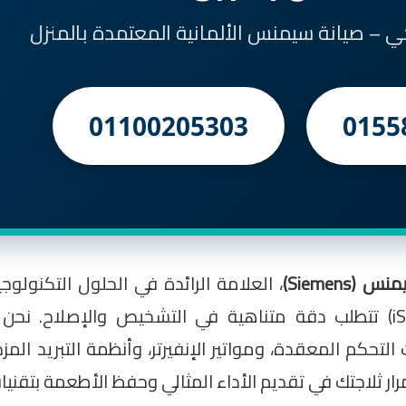
كي – صيانة سيمنس الألمانية المعتمدة بالمنزل
01100205303
0155
Siemens)
، العلامة الرائدة في الحلول التكنولو
الألمانية مصممة بأنظمة استشعار ذكية (iSensoric) تتطلب دقة متناهية في التشخي
لتحكم المعقدة، ومواتير الإنفيرتر، وأنظمة التبريد الم
في تقديم الأداء المثالي وحفظ الأطعمة بتقنيات hyperFresh المتطور