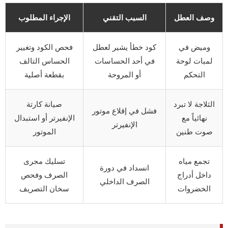
وصف العطل
السبب التقني
الإجراء المطلوب
وميض في
كود خطأ يشير لعطل
فحص الكود وتغيير
لمبات لوحة
في أحد الحساسات
الحساس التالف
التحكم
أو المروحة
بقطعة أصلية
الثلاجة لا تبرد
صيانة كارتة
فشل في إقلاع موتور
نهائياً مع
الإنفيرتر أو استبدال
الإنفيرتر
صوت طنين
الموتور
تجمع مياه
تسليك مجرى
انسداد في دورة
داخل أدراج
الصرف وفحص
الصرف الداخلي
الخضروات
سخان التصريف