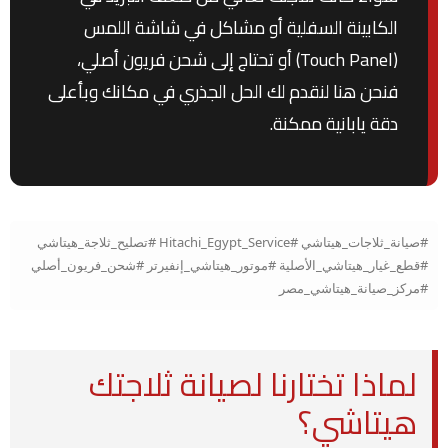
الكابينة السفلية أو مشاكل في شاشة اللمس
(Touch Panel) أو تحتاج إلى شحن فريون أصلي،
فنحن هنا لنقدم لك الحل الجذري في مكانك وبأعلى
دقة يابانية ممكنة.
#صيانة_ثلاجات_هيتاشي #Hitachi_Egypt_Service #تصليح_ثلاجة_هيتاشي
#قطع_غيار_هيتاشي_الأصلية #موتور_هيتاشي_إنفيرتر #شحن_فريون_أصلي
#مركز_صيانة_هيتاشي_مصر
لماذا تختارنا لصيانة ثلاجتك
هيتاشي؟