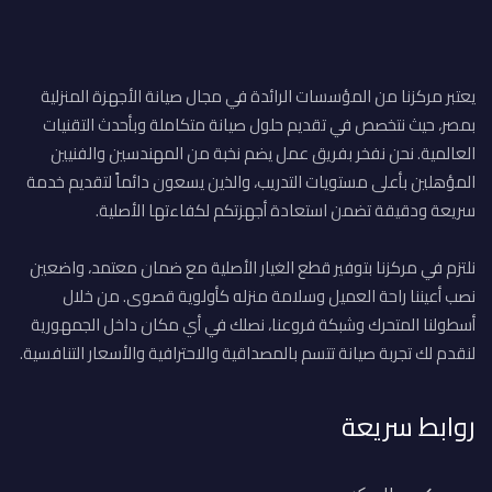
يعتبر مركزنا من المؤسسات الرائدة في مجال صيانة الأجهزة المنزلية
بمصر، حيث نتخصص في تقديم حلول صيانة متكاملة وبأحدث التقنيات
العالمية. نحن نفخر بفريق عمل يضم نخبة من المهندسين والفنيين
المؤهلين بأعلى مستويات التدريب، والذين يسعون دائماً لتقديم خدمة
سريعة ودقيقة تضمن استعادة أجهزتكم لكفاءتها الأصلية.
نلتزم في مركزنا بتوفير قطع الغيار الأصلية مع ضمان معتمد، واضعين
نصب أعيننا راحة العميل وسلامة منزله كأولوية قصوى. من خلال
أسطولنا المتحرك وشبكة فروعنا، نصلك في أي مكان داخل الجمهورية
لنقدم لك تجربة صيانة تتسم بالمصداقية والاحترافية والأسعار التنافسية.
روابط سريعة