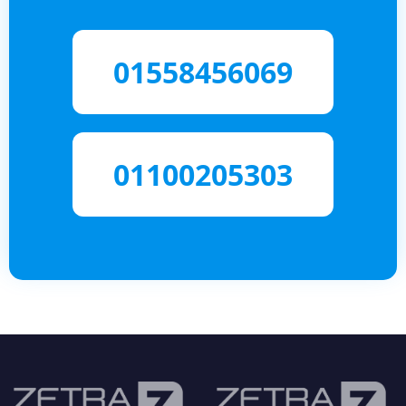
01558456069
01100205303