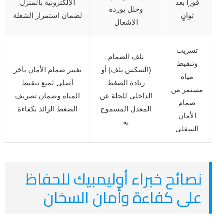
فوراً بعد
الإلكترونية بالمنزل
وخلل بوردة
ثوانٍ
لضمان استمرار الشعلة
الإشعال
تسريب
تلف الصمام
وتنقيط
(السكس بلف) أو
تغيير صمام الأمان بآخر
مياه
زيادة الضغط
أصلي لمنع تنقيط
مستمر من
الداخلي للحلة عن
المياه وضمان تصريف
صمام
المعدل المسموح
الضغط الزائد بكفاءة
الأمان
به
السفلي
نصائح خبراء أوليمبيك للحفاظ
على كفاءة وأمان السخان