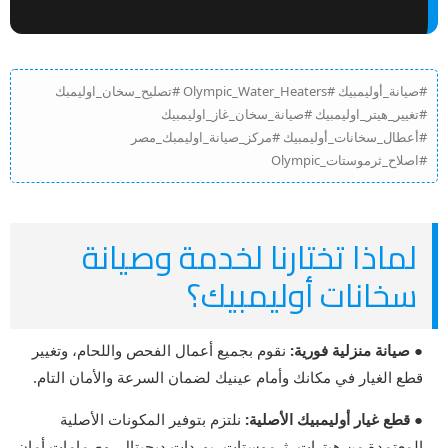
#صيانة_أوليمبيك #Olympic_Water_Heaters #تصليح_سخان_اوليمبك
#تغيير_هيتر_اوليمبيك #صيانة_سخان_غاز_اوليمبيك
#أعطال_سخانات_أوليمبيك #مركز_صيانة_اوليمبك_مصر
#اصلاح_ثرموستات_Olympic
لماذا تختارنا لخدمة وصيانة
سخانات أوليمبيك؟
● صيانة منزلية فورية:
نقوم بجميع أعمال الفحص واللحام، وتغيير
قطع الغيار في مكانك وأمام عينيك لضمان السرعة والأمان التام.
● قطع غيار أوليمبيك الأصلية:
نلتزم بتوفير المكونات الأصلية
المعتمدة من هيترات، ثرموستات، بوردات ديجيتال، وصمامات أمان