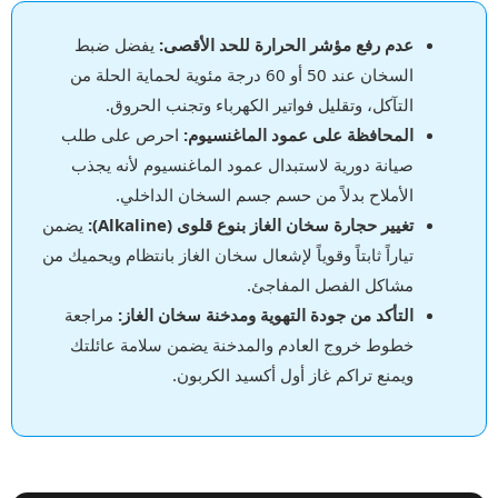
عدم رفع مؤشر الحرارة للحد الأقصى:
يفضل ضبط
السخان عند 50 أو 60 درجة مئوية لحماية الحلة من
التآكل، وتقليل فواتير الكهرباء وتجنب الحروق.
المحافظة على عمود الماغنسيوم:
احرص على طلب
صيانة دورية لاستبدال عمود الماغنسيوم لأنه يجذب
الأملاح بدلاً من حسم جسم السخان الداخلي.
تغيير حجارة سخان الغاز بنوع قلوى (Alkaline):
يضمن
تياراً ثابتاً وقوياً لإشعال سخان الغاز بانتظام ويحميك من
مشاكل الفصل المفاجئ.
التأكد من جودة التهوية ومدخنة سخان الغاز:
مراجعة
خطوط خروج العادم والمدخنة يضمن سلامة عائلتك
ويمنع تراكم غاز أول أكسيد الكربون.