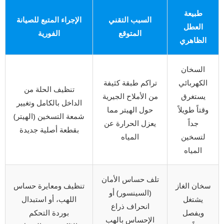
طبيعة
السبب التقني
الإجراء المتبع للصيانة
العطل
المتوقع
الفورية
الظاهري
السخان
الكهربائي
تراكم طبقة كثيفة
تنظيف الحلة من
يستغرق
من الأملاح الجيرية
الداخل بالكامل وتغيير
وقتاً طويلاً
حول الهيتر مما
شمعة التسخين (الهيتر)
جداً
يعزل الحرارة عن
بقطعة أصلية جديدة
لتسخين
المياه
المياه
تلف حساس الأمان
سخان الغاز
تنظيف ومعايرة حساس
(السينسور) أو
يشتغل
اللهب، أو استبدال
انحراف ذراع
ويفصل
بوردة التحكم
الإحساس بالهب