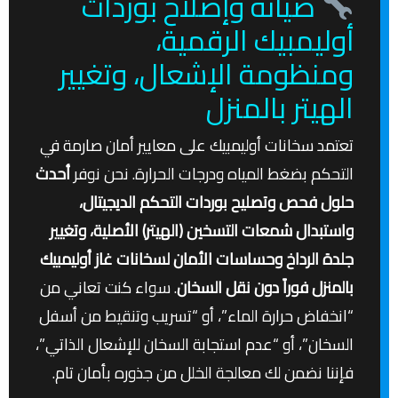
صيانة وإصلاح بوردات
أوليمبيك الرقمية،
ومنظومة الإشعال، وتغيير
الهيتر بالمنزل
تعتمد سخانات أوليمبيك على معايير أمان صارمة في
التحكم بضغط المياه ودرجات الحرارة. نحن نوفر
أحدث
حلول فحص وتصليح بوردات التحكم الديجيتال،
واستبدال شمعات التسخين (الهيتر) الأصلية، وتغيير
جلدة الرداخ وحساسات الأمان لسخانات غاز أوليمبيك
بالمنزل فوراً دون نقل السخان
. سواء كنت تعاني من
“انخفاض حرارة الماء”، أو “تسريب وتنقيط من أسفل
السخان”، أو “عدم استجابة السخان للإشعال الذاتي”،
فإننا نضمن لك معالجة الخلل من جذوره بأمان تام.