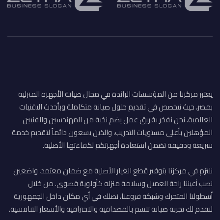
يعتبر مركزنا من المؤسسات الرائدة في مجال صيانة الأجهزة المنزلية
بمصر، حيث نتخصص في تقديم حلول صيانة متكاملة وبأحدث التقنيات
العالمية. نحن نفخر بفريق عمل يضم نخبة من المهندسين والفنيين
المؤهلين بأعلى مستويات التدريب، والذين يسعون دائماً لتقديم خدمة
سريعة ودقيقة تضمن استعادة أجهزتكم لكفاءتها الأصلية.
نلتزم في مركزنا بتوفير قطع الغيار الأصلية مع ضمان معتمد، واضعين
نصب أعيننا راحة العميل وسلامة منزله كأولوية قصوى. من خلال
أسطولنا المتحرك وشبكة فروعنا، نصلك في أي مكان داخل الجمهورية
لنقدم لك تجربة صيانة تتسم بالمصداقية والاحترافية والأسعار التنافسية.