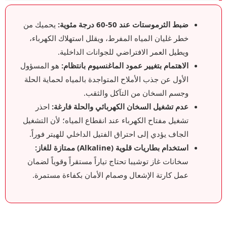
ضبط الثرموستات عند 50-60 درجة مئوية:
يحميك من
خطر غليان المياه المفرط، ويقلل استهلاك الكهرباء،
ويطيل العمر الافتراضي للجوانات الداخلية.
الاهتمام بتغيير عمود الماغنسيوم بانتظام:
هو المسؤول
الأول عن جذب الأملاح المتواجدة بالمياه لحماية الحلة
وجسم السخان من التآكل والثقب.
عدم تشغيل السخان الكهربائي والحلة فارغة:
احذر
تشغيل مفتاح الكهرباء عند انقطاع المياه؛ لأن التشغيل
الجاف يؤدي إلى احتراق الفتيل الداخلي للهيتر فوراً.
استخدام بطاريات قلوية (Alkaline) ممتازة للغاز:
سخانات غاز توشيبا تحتاج تياراً مستقراً وقوياً لضمان
عمل كارتة الإشعال وصمام الأمان بكفاءة مستمرة.