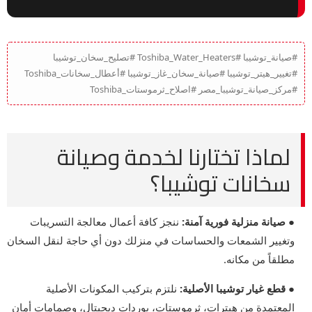
#صيانة_توشيبا #Toshiba_Water_Heaters #تصليح_سخان_توشيبا
#تغيير_هيتر_توشيبا #صيانة_سخان_غاز_توشيبا #أعطال_سخانات_Toshiba
#مركز_صيانة_توشيبا_مصر #اصلاح_ثرموستات_Toshiba
لماذا تختارنا لخدمة وصيانة
سخانات توشيبا؟
● صيانة منزلية فورية آمنة:
ننجز كافة أعمال معالجة التسريبات
وتغيير الشمعات والحساسات في منزلك دون أي حاجة لنقل السخان
مطلقاً من مكانه.
● قطع غيار توشيبا الأصلية:
نلتزم بتركيب المكونات الأصلية
المعتمدة من هيترات، ثرموستات، بوردات ديجيتال، وصمامات أمان