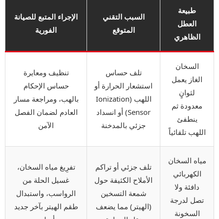
طبيعة
السبب التقني
الإجراء المتبع للصيانة
العطل
المتوقع
الفورية
الظاهري
السخان
تلف حساس
تنظيف ومعايرة
الغاز يعمل
استشعار الحرارة أو
حساس الإحكام
لثوانٍ
اللهب (Ionization
بالهب، ومراجعة مسار
معدودة ثم
Sensor) أو انسداد
العادم لضمان الفصل
ينطفئ
جزئي بالمدخنة
الآمن
اللهب تلقائياً
مياه السخان
تلف جزئي أو تراكم
تفرِيغ مياه السخان،
الكهربائي
الأملاح الكثيفة حول
غسيل الحلة من
دافئة ولا
شمعة التسخين
الرواسب، واستبدال
تصل لدرجة
(الهيتر) مما يضعف
طقم الهيتر بآخر جديد
السخونة