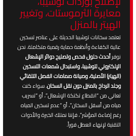
لإصلاح بوردات توشيبا،
معايرة الثرموستات، وتغيير
الهيتر بالمنزل
تعتمد سخانات توشيبا الحديثة على عناصر تسخين
عالية الكفاءة وأنظمة حماية رقمية متكاملة. نحن
نوفر
أحدث حلول فحص وتصليح دوائر الإشعال
الإلكتروني لتوشيبا، واستبدال شمعات التسخين
(الهيتر) الأصلية، وصيانة صمامات الفصل التلقائي
وجلد الرداخ بالمنزل دون نقل السخان
. سواء كنت
تعاني من “انقطاع تكتكة الإشعال”، أو “تسريب
مياه من أسفل السخان”، أو “عدم تسخين المياه
رغم إضاءة المؤشر”، فإننا نمتلك الخبرة والأدوات
التقنية لإنهاء العطل فوراً.