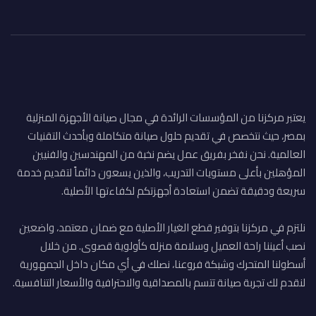
يعتبر مركزنا من المؤسسات الرائدة في مجال صيانة الأجهزة المنزلية
بمصر، حيث نتخصص في تقديم حلول صيانة متكاملة وبأحدث التقنيات
العالمية. نحن نفخر بفريق عمل يضم نخبة من المهندسين والفنيين
المؤهلين بأعلى مستويات التدريب، والذين يسعون دائماً لتقديم خدمة
سريعة ودقيقة تضمن استعادة أجهزتكم لكفاءتها الأصلية.
نلتزم في مركزنا بتوفير قطع الغيار الأصلية مع ضمان معتمد، واضعين
نصب أعيننا راحة العميل وسلامة منزله كأولوية قصوى. من خلال
أسطولنا المتحرك وشبكة فروعنا، نصلك في أي مكان داخل الجمهورية
لنقدم لك تجربة صيانة تتسم بالمصداقية والاحترافية والأسعار التنافسية.