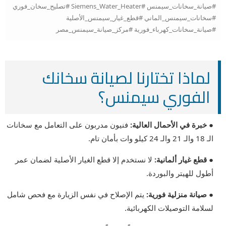
#صيانة_سخانات_سيمنس #Siemens_Water_Heater #تصليح_سخان_فوري
#سخانات_سيمنس_الماني #قطع_غيار_سيمنس_الأصلية
#صيانة_سخانات_كهرباء_فورية #مركز_صيانة_سيمنس_مصر
لماذا تختارنا لصيانة سخانك
الفوري سيمنس؟
● خبرة في الأحمال العالية:
فنيون مدربون على التعامل مع سخانات
الـ 18 والـ 21 والـ 24 كيلو وات بأمان تام.
● قطع غيار ألمانية:
لا نستخدم إلا قطع الغيار الأصلية لضمان عمر
أطول للهيتر والبوردة.
● صيانة منزلية فورية:
يتم الإصلاح في نفس الزيارة مع فحص شامل
لسلامة التوصيلات الكهربائية.