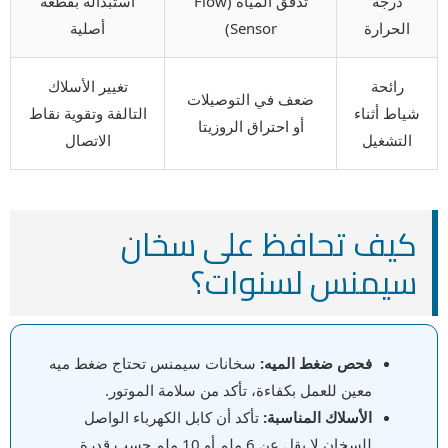
درجة
تدفق المياه (Flow
استبداله بقطعة
الحرارة
Sensor)
أصلية
رائحة
تغيير الأسلاك
ضعف في التوصيلات
شياط أثناء
التالفة وتقوية نقاط
أو احتراق الروزيتا
التشغيل
الاتصال
كيف تحافظ على سخان
سيمنس لسنوات؟
فحص ضغط الميه:
سخانات سيمنس تحتاج ضغط ميه
معين للعمل بكفاءة، تأكد من سلامة الموتور.
الأسلاك المناسبة:
تأكد أن كابل الكهرباء الواصل
للسخان لا يقل عن 6 ملم أو 10 ملم حسب قدرة