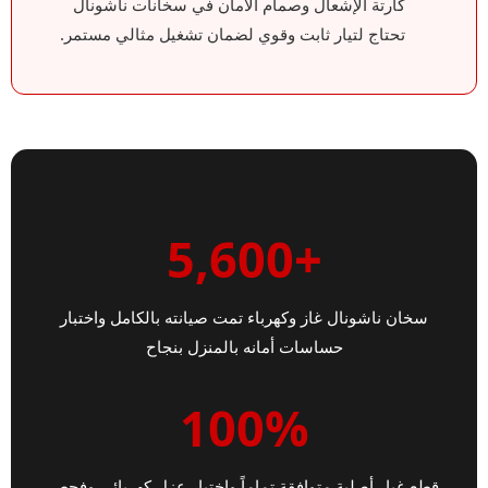
كارتة الإشعال وصمام الأمان في سخانات ناشونال
تحتاج لتيار ثابت وقوي لضمان تشغيل مثالي مستمر.
+5,600
سخان ناشونال غاز وكهرباء تمت صيانته بالكامل واختبار
حساسات أمانه بالمنزل بنجاح
100%
قطع غيار أصلية متوافقة تماماً واختبار عزل كهربائي وفحص