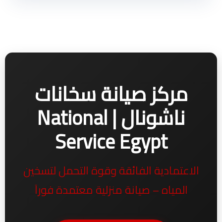
مركز صيانة سخانات
ناشونال | National
Service Egypt
الاعتمادية الفائقة وقوة التحمل لتسخين
المياه – صيانة منزلية معتمدة فوراَ