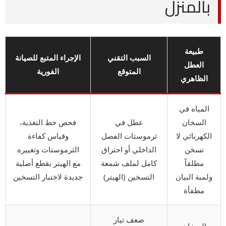
بالمنزل
طبيعة
السبب التقني
الإجراء المتبع للصيانة
العطل
المتوقع
الفورية
الظاهري
المياه في
السخان
عطل في
فحص خط التغذية،
الكهربائي لا
ثرموستات الفصل
وقياس كفاءة
تسخن
الداخلي أو احتراق
الثرموستات وتغييره
مطلقاً
كامل لملف شمعة
مع الهيتر بقطع أصلية
ولمبة البيان
التسخين (الهيتر)
جديدة لاختبار التسخين
مطفأة
ضعف تيار
السخان