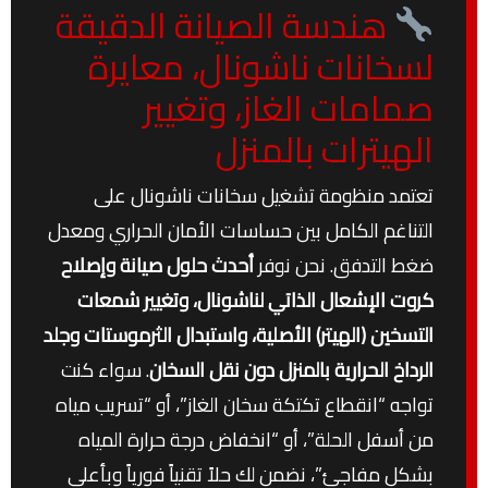
هندسة الصيانة الدقيقة
لسخانات ناشونال، معايرة
صمامات الغاز، وتغيير
الهيترات بالمنزل
تعتمد منظومة تشغيل سخانات ناشونال على
التناغم الكامل بين حساسات الأمان الحراري ومعدل
ضغط التدفق. نحن نوفر
أحدث حلول صيانة وإصلاح
كروت الإشعال الذاتي لناشونال، وتغيير شمعات
التسخين (الهيتر) الأصلية، واستبدال الثرموستات وجلد
الرداخ الحرارية بالمنزل دون نقل السخان
. سواء كنت
تواجه “انقطاع تكتكة سخان الغاز”، أو “تسريب مياه
من أسفل الحلة”، أو “انخفاض درجة حرارة المياه
بشكل مفاجئ”، نضمن لك حلاً تقنياً فورياً وبأعلى