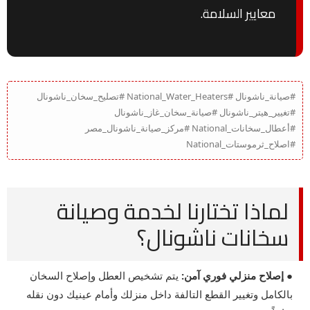
معايير السلامة.
#صيانة_ناشونال #National_Water_Heaters #تصليح_سخان_ناشونال
#تغيير_هيتر_ناشونال #صيانة_سخان_غاز_ناشونال
#أعطال_سخانات_National #مركز_صيانة_ناشونال_مصر
#اصلاح_ثرموستات_National
لماذا تختارنا لخدمة وصيانة
سخانات ناشونال؟
● إصلاح منزلي فوري آمن:
يتم تشخيص العطل وإصلاح السخان
بالكامل وتغيير القطع التالفة داخل منزلك وأمام عينيك دون نقله