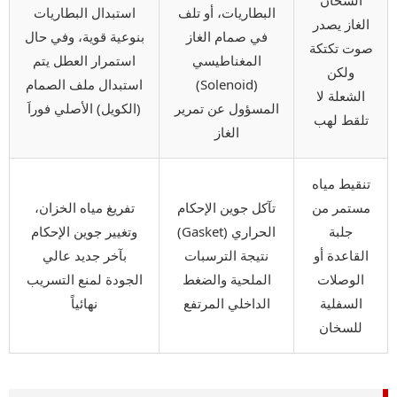
البطاريات، أو تلف
استبدال البطاريات
الغاز يصدر
في صمام الغاز
بنوعية قوية، وفي حال
صوت تكتكة
المغناطيسي
استمرار العطل يتم
ولكن
(Solenoid)
استبدال ملف الصمام
الشعلة لا
المسؤول عن تمرير
(الكويل) الأصلي فوراَ
تلقط لهب
الغاز
تنقيط مياه
مستمر من
تآكل جوين الإحكام
تفريغ مياه الخزان،
جلبة
الحراري (Gasket)
وتغيير جوين الإحكام
القاعدة أو
نتيجة الترسبات
بآخر جديد عالي
الوصلات
الملحية والضغط
الجودة لمنع التسريب
السفلية
الداخلي المرتفع
نهائياً
للسخان