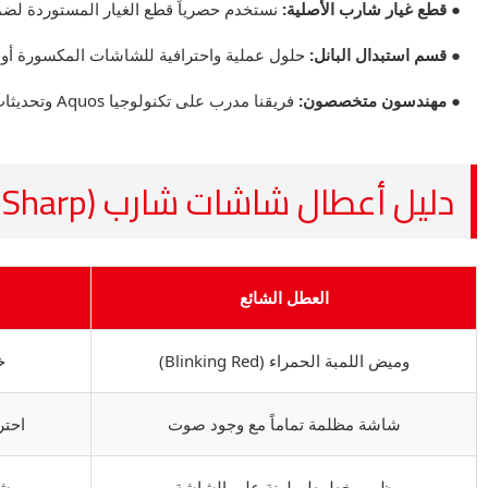
● قطع غيار شارب الأصلية:
نستخدم حصرياً قطع الغيار المستوردة لضمان
● قسم استبدال البانل:
حلول عملية واحترافية للشاشات المكسورة أو 
● مهندسون متخصصون:
فريقنا مدرب على تكنولوجيا Aquos وتحديثات بوردة الماين والباور لشارب.
دليل أعطال شاشات شارب (Sharp)
العطل الشائع
وميض اللمبة الحمراء (Blinking Red)
خ
شاشة مظلمة تماماً مع وجود صوت
احتراق
ظهور خطوط ملونة على الشاشة
مشك