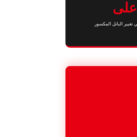
على
 تغيير البانل المكسور