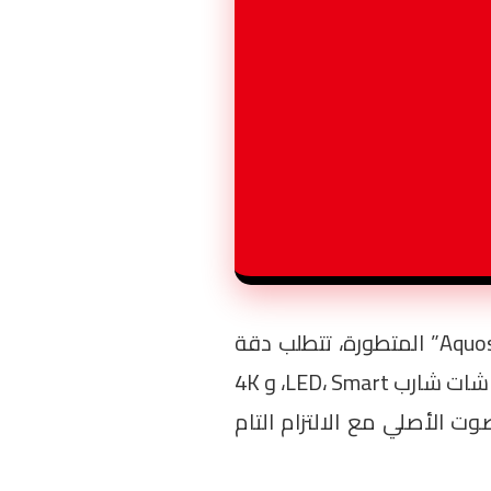
في مصر. شاشات شارب (Sharp) والمعروفة بتقنية “Aquos” المتطورة، تتطلب دقة
متناهية في الصيانة نظراً لتعقيد دوائرها الإلكترونية اليابانية. نحن نوفر لك الحل الشامل لإصلاح كافة أعطال شاشات شارب LED، Smart، و 4K
الأصلي مع الالتزام التام