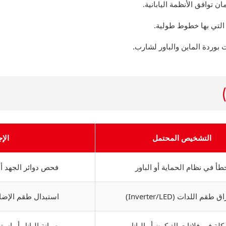
 توافق الأنظمة اليابانية.
التي بها خطوط طولية.
التشخيص المحتمل
الإ
طأ في نظام الحماية أو الباور
فحص دوائر الجهد أو عمل Reset 
 طقم اللدات (Inverter/LED)
استبدال طقم الإضا
لة في فلاتات التيكون أو البانل
صيانة البانل أو است