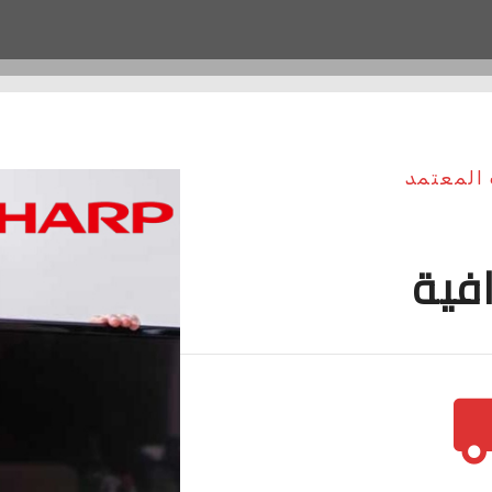
 المعتمد
افية