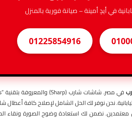
ابانية في أيدٍ أمينة – صيانة فورية بالمنزل
01225854916
0100
رب
تمدين. نضمن لك استعادة وضوح الصورة ونقاء الصوت 