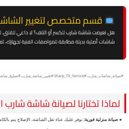
قسم متخصص لتغيير الشاشا
هل تعرضت شاشة شارب للكسر أو التلف؟ لا داعي للقلق، لد
شاشات أصلية بديلة مطابقة للمواصفات الفنية لجهازك، لت
#صيانة_شاشات_شارب #Sharp_TV_Service #تغيير_شاشة_شارب #تصليح_شاشة_شارب #قطع_غيار_شارب #Aquos_Maintenance #مركز_صيانة_شارب_المعتمد
لماذا تختارنا لصيانة شاشة شارب 
● صيانة منزلية فورية:
نوفر عليك عناء نقل الشاشة، الإصلاح يتم بالكا