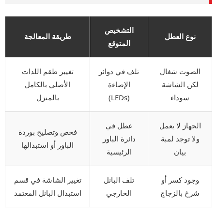
التشخيص
نوع العطل
طريقة المعالجة
المتوقع
الصوت شغال
تلف في دوائر
تغيير طقم اللدات
لكن الشاشة
الإضاءة
الأصلي بالكامل
سوداء
(LEDs)
بالمنزل
الجهاز لا يعمل
عطل في
فحص وتصليح بوردة
ولا توجد لمبة
دائرة الباور
الباور أو استبدالها
بيان
الرئيسية
وجود كسر أو
تلف البانل
تغيير الشاشة في قسم
شرخ بالزجاج
الخارجي
استبدال البانل المعتمد