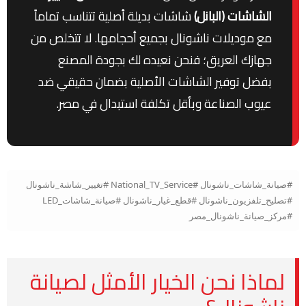
الشاشات (البانل)
شاشات بديلة أصلية تتناسب تماماً
مع موديلات ناشونال بجميع أحجامها. لا تتخلص من
جهازك العريق؛ فنحن نعيده لك بجودة المصنع
بفضل توفير الشاشات الأصلية بضمان حقيقي ضد
عيوب الصناعة وبأقل تكلفة استبدال في مصر.
#صيانة_شاشات_ناشونال #National_TV_Service #تغيير_شاشة_ناشونال
#تصليح_تلفزيون_ناشونال #قطع_غيار_ناشونال #صيانة_شاشات_LED
#مركز_صيانة_ناشونال_مصر
لماذا نحن الخيار الأمثل لصيانة