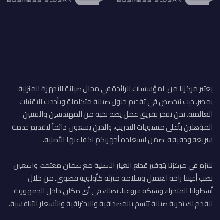
يعتبر مركزنا من المؤسسات الرائدة في مجال صيانة الأجهزة المنزلية
بمصر، حيث نتخصص في تقديم حلول صيانة متكاملة وبأحدث التقنيات
العالمية. نحن نفخر بفريق عمل يضم نخبة من المهندسين والفنيين
المؤهلين بأعلى مستويات التدريب، والذين يسعون دائماً لتقديم خدمة
سريعة ودقيقة تضمن استعادة أجهزتكم لكفاءتها الأصلية.
نلتزم في مركزنا بتوفير قطع الغيار الأصلية مع ضمان معتمد، واضعين
نصب أعيننا راحة العميل وسلامة منزله كأولوية قصوى. من خلال
أسطولنا المتحرك وشبكة فروعنا، نصلك في أي مكان داخل الجمهورية
لنقدم لك تجربة صيانة تتسم بالمصداقية والاحترافية والأسعار التنافسية.