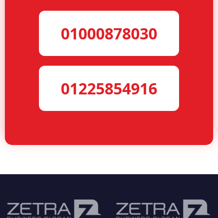
01000878030
01225854916