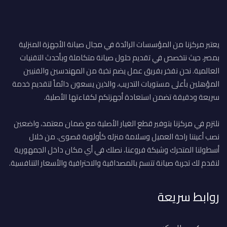
يعتبر مركزنا من المؤسسات الرائدة في مجال صيانة الأجهزة المنزلية
بمصر، حيث نتخصص في تقديم حلول صيانة متكاملة وبأحدث التقنيات
العالمية. نحن نفخر بفريق عمل يضم نخبة من المهندسين والفنيين
المؤهلين بأعلى مستويات التدريب، والذين يسعون دائماً لتقديم خدمة
سريعة ودقيقة تضمن استعادة أجهزتكم لكفاءتها الأصلية.
نلتزم في مركزنا بتوفير قطع الغيار الأصلية مع ضمان معتمد، واضعين
نصب أعيننا راحة العميل وسلامة منزله كأولوية قصوى. من خلال
أسطولنا المتحرك وشبكة فروعنا، نصلك في أي مكان داخل الجمهورية
لنقدم لك تجربة صيانة تتسم بالمصداقية والاحترافية والأسعار التنافسية.
روابط سريعة