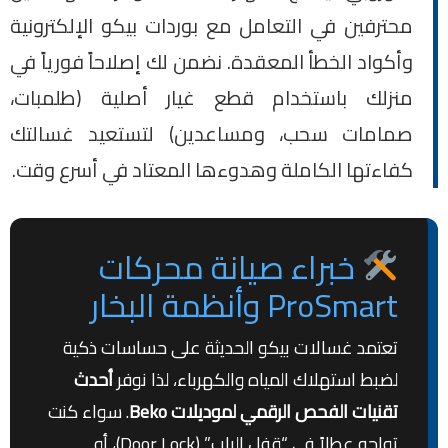
محترفين في التعامل مع بوردات بيكو الإلكترونية
وأكواد الخطأ المعقدة. نضمن لك إصلاحاً فورياً في
منزلك باستخدام قطع غيار أصلية (طلمبات،
صمامات سحب، ومساعدين) لتستعيد غسالتك
كفاءتها الكاملة وهدوءها المعتاد في أسرع وقت.
خبراء صيانة محركات
ProSmart وأنظمة البخار
تعتمد غسالات بيكو الحديثة على حساسات ذكية
لضبط استهلاك المياه والكهرباء، لذا نوفر
أحدث
تقنيات الفحص الرقمي لموديلات Beko
. سواء كنت
تواجه عطلاً في “قفل الباب” (Door Lock)، أو