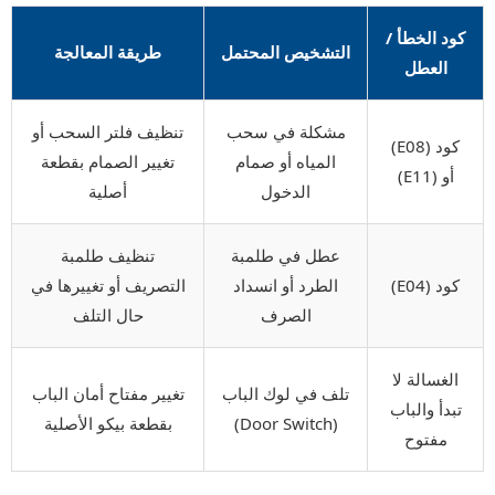
كود الخطأ /
التشخيص المحتمل
طريقة المعالجة
العطل
مشكلة في سحب
تنظيف فلتر السحب أو
كود (E08)
المياه أو صمام
تغيير الصمام بقطعة
أو (E11)
الدخول
أصلية
عطل في طلمبة
تنظيف طلمبة
كود (E04)
الطرد أو انسداد
التصريف أو تغييرها في
الصرف
حال التلف
الغسالة لا
تلف في لوك الباب
تغيير مفتاح أمان الباب
تبدأ والباب
(Door Switch)
بقطعة بيكو الأصلية
مفتوح