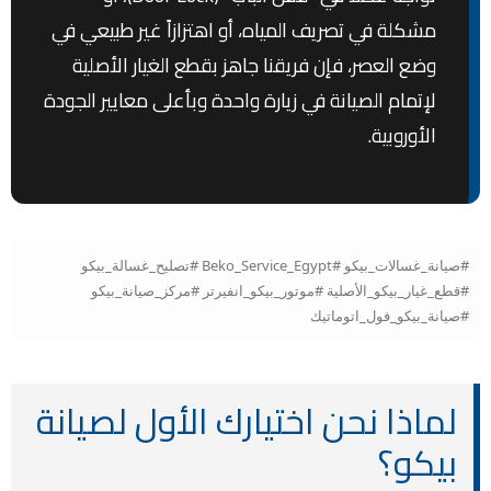
مشكلة في تصريف المياه، أو اهتزازاً غير طبيعي في
وضع العصر، فإن فريقنا جاهز بقطع الغيار الأصلية
لإتمام الصيانة في زيارة واحدة وبأعلى معايير الجودة
الأوروبية.
#صيانة_غسالات_بيكو #Beko_Service_Egypt #تصليح_غسالة_بيكو
#قطع_غيار_بيكو_الأصلية #موتور_بيكو_انفيرتر #مركز_صيانة_بيكو
#صيانة_بيكو_فول_اتوماتيك
لماذا نحن اختيارك الأول لصيانة
بيكو؟