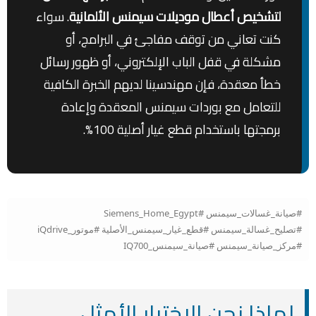
لتشخيص أعطال موديلات سيمنس الألمانية
. سواء
كنت تعاني من توقف مفاجئ في البرامج، أو
مشكلة في قفل الباب الإلكتروني، أو ظهور رسائل
خطأ معقدة، فإن مهندسينا لديهم الخبرة الكافية
للتعامل مع بوردات سيمنس المعقدة وإعادة
برمجتها باستخدام قطع غيار أصلية 100%.
#صيانة_غسالات_سيمنس #Siemens_Home_Egypt
#تصليح_غسالة_سيمنس #قطع_غيار_سيمنس_الأصلية #موتور_iQdrive
#مركز_صيانة_سيمنس #صيانة_سيمنس_IQ700
لماذا نحن الاختيار الأمثل