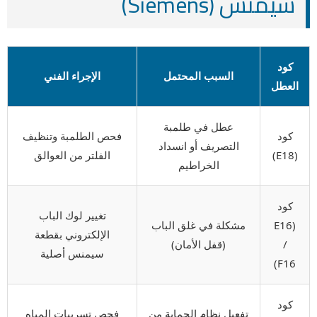
سيمنس (Siemens)
كود
السبب المحتمل
الإجراء الفني
العطل
عطل في طلمبة
كود
فحص الطلمبة وتنظيف
التصريف أو انسداد
(E18)
الفلتر من العوالق
الخراطيم
كود
تغيير لوك الباب
(E16
مشكلة في غلق الباب
الإلكتروني بقطعة
/
(قفل الأمان)
سيمنس أصلية
F16)
كود
تفعيل نظام الحماية من
فحص تسريبات المياه