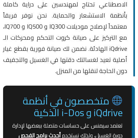
الاصطناعي تحتاج لمهندسين على دراية كاملة
بأنظمة الاستشعار والحماية. نحن نوفر فريقاً
معتمداً لإصلاح موديلات IQ300 و IQ500 و IQ700،
مع التركيز على صيانة كروت التحكم ومحركات الـ
iQdrive الهادئة. نضمن لك صيانة فورية بقطع غيار
أصلية تعيد لغسالتك دقتها في الغسيل والتجفيف
دون الحاجة لنقلها من المنزل.
متخصصون في أنظمة
iQdrive و i-Dos الذكية
تعتمد سيمنس على حساسات متصلة ببعضها لإدارة
دورة الغسيل، ولذلك نستخدم
أحدث برامج الفحص