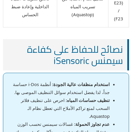
(E23
تسريب المياه
الداخلية وإعادة ضبط
/
(Aquastop)
الحساس
F23)
نصائح للحفاظ على كفاءة
سيمنس iSensoric
استخدام منظفات عالية الجودة:
أنظمة i-Dos حساسة
جداً، لذا يفضل استخدام سوائل التنظيف الموصى بها.
تنظيف حساسات المياه:
احرص على تنظيف فلاتر
السحب لمنع تراكم الأملاح التي تعطل نظام الـ
Aquastop.
عدم تجاوز الحمولة:
غسالات سيمنس تحسب الوزن
بدقة؛ الحمولة الزائدة قد تسبب تآكل مبكر في محرك