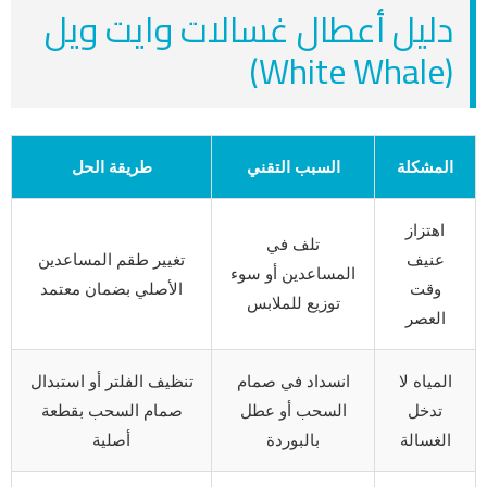
دليل أعطال غسالات وايت ويل
(White Whale)
المشكلة
السبب التقني
طريقة الحل
اهتزاز
تلف في
عنيف
تغيير طقم المساعدين
المساعدين أو سوء
وقت
الأصلي بضمان معتمد
توزيع للملابس
العصر
المياه لا
انسداد في صمام
تنظيف الفلتر أو استبدال
تدخل
السحب أو عطل
صمام السحب بقطعة
الغسالة
بالبوردة
أصلية