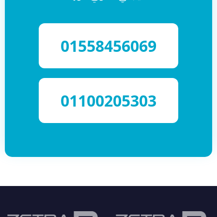
01558456069
01100205303