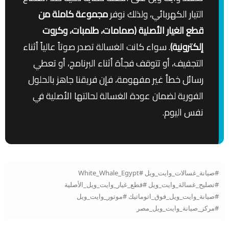
التيار الكهربائي، ولذلك نوفر
مجموعة كاملة من
قطع الغيار الأصلية (صمامات، طلمبات، وكروت
إلكترونية)
. سواء كانت الغسالة تصدر صوتاً عالياً أثناء
التجفيف، أو تتوقف فجأة أثناء البرنامج، أو تعطي
رسائل خطأ غير مفهومة، فإن فريقنا جاهز بالحلول
الفورية لضمان عودة الغسالة لحالتها الأصلية في
نفس اليوم.
#صيانة_غسالات_وايت_ويل #White_Whale_Egypt
#تصليح_غسالة_وايت_ويل #قطع_غيار_وايت_ويل_الأصلية
#صيانة_وايت_ويل_فوق_اتوماتيك #موتور_وايت_ويل
#مركز_صيانة_وايت_ويل_مصر