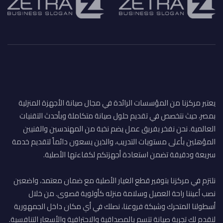
يعتبر مركزنا من المؤسسات الرائدة في مجال صيانة الأجهزة المنزلية
بمصر، حيث نتخصص في تقديم حلول صيانة متكاملة وبأحدث التقنيات
العالمية. نحن نفخر بفريق عمل يضم نخبة من المهندسين والفنيين
المؤهلين بأعلى مستويات التدريب، والذين يسعون دائماً لتقديم خدمة
سريعة ودقيقة تضمن استعادة أجهزتكم لكفاءتها الأصلية.
نلتزم في مركزنا بتوفير قطع الغيار الأصلية مع ضمان معتمد، واضعين
نصب أعيننا راحة العميل وسلامة منزله كأولوية قصوى. من خلال
أسطولنا المتحرك وشبكة فروعنا، نصلك في أي مكان داخل الجمهورية
لنقدم لك تجربة صيانة تتسم بالمصداقية والاحترافية والأسعار التنافسية.