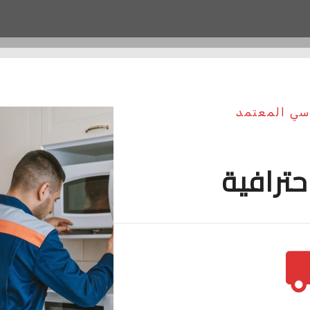
وسي المعتمد
حترافية