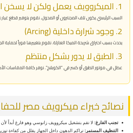
1. الميكروويف يعمل ولكن لا يسخن الطعام
السبب الرئيسي يكون تلف المجنترون أو المحول. نقوم بتوفير قطع غيار زا
2. وجود شرارة داخلية (Arcing)
يحدث بسبب احتراق شريحة الميكا العازلة. نقوم بتغييرها فوراً لحماية ا
3. الطبق لا يدور بشكل منتظم
عطل في موتور الطبق أو كسر في “الكوبلنج”. نوفر كافة المقاسات الأصل
نصائح خبراء ميكرويف مصر للحفا
تجنب الفارغ:
لا تقم بتشغيل ميكروويف زانوسي وهو فارغ أبداً لأن ذ
التنظيف المستمر:
تراكم الدهون داخل الجهاز يقلل من كفاءة توزيع