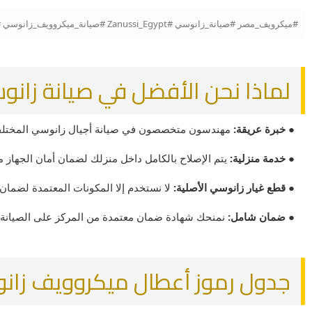
#ميكرويف_مصر #صيانة_زانوسي #Zanussi_Egypt #صيانة_ميكروويف_زانوسي #قطع_غيار_زانوسي #تصليح_ميكروويف #المركز_الرئيسي #صيانة_منزلية #ميكروويف_Zanussi
لماذا نحن الأفضل في صيانة زانوسي (ussi
● خبرة عريقة:
مهندسون متخصصون في صيانة أجيال زانوسي المختلفة م
● خدمة منزلية:
يتم الإصلاح بالكامل داخل منزلك لضمان أمان الجهاز من
● قطع غيار زانوسي الأصلية:
لا نستخدم إلا المكونات المعتمدة لضمان 
● ضمان شامل:
نمنحك شهادة ضمان معتمدة من المركز على الصيانة وق
جدول رموز أعطال ميكروويف زانوسي الشامل (des