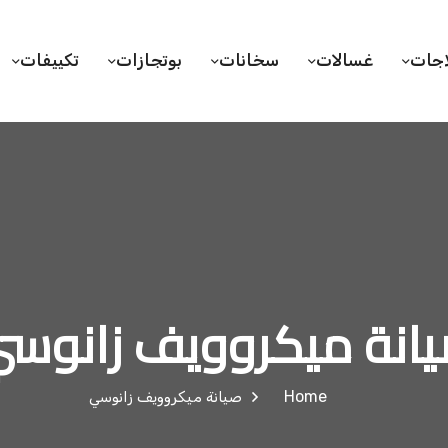
اجات
غسالات
سخانات
بوتجازات
تكييفات
انة ميكروويف زانوس
Home
صيانة ميكروويف زانوسي