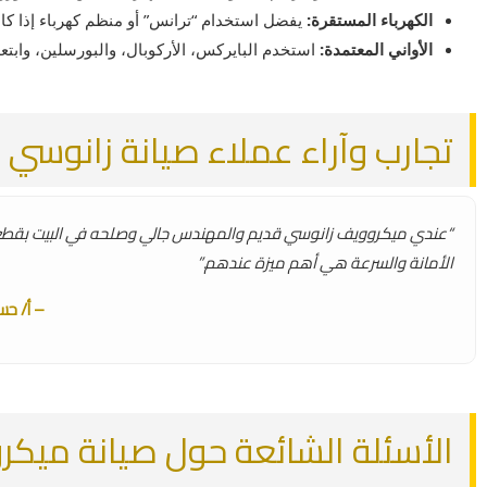
الكهرباء المستقرة:
يفضل استخدام “ترانس” أو منظم كهرباء إذا كا
الأواني المعتمدة:
استخدم البايركس، الأركوبال، والبورسلين، وابتعد
تجارب وآراء عملاء صيانة زانوسي
“عندي ميكروويف زانوسي قديم والمهندس جالي وصلحه في البيت بقطع غ
الأمانة والسرعة هي أهم ميزة عندهم.”
– أ/ حس
الأسئلة الشائعة حول صيانة ميكرووي