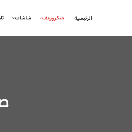
ميكروويف
شاشات
ثل
الرئيسية
صي