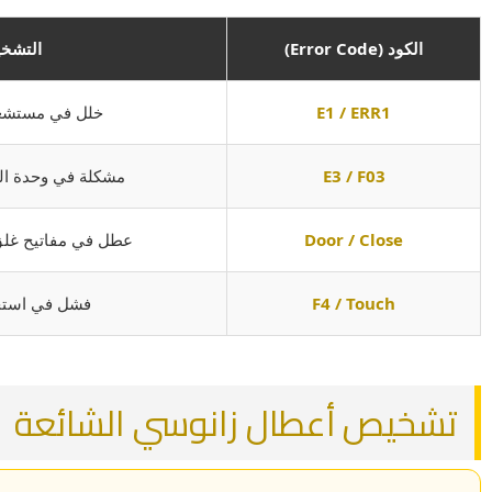
الكود (Error Code)
التشخ
E1 / ERR1
خلل في مستشعر 
E3 / F03
مشكلة في وحدة التسخين (
Door / Close
عطل في مفاتيح غلق الباب (h
F4 / Touch
فشل في استج
تشخيص أعطال زانوسي الشائعة