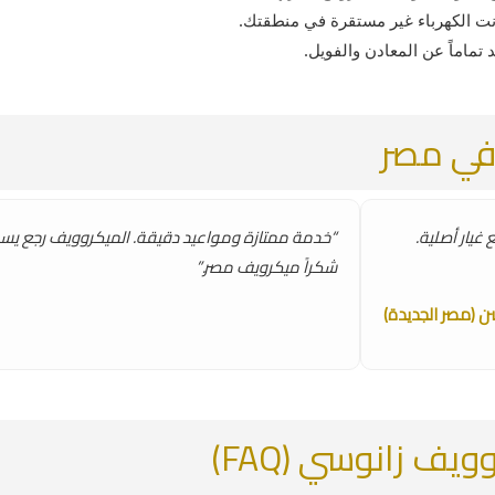
نت الكهرباء غير مستقرة في منطقتك.
 تماماً عن المعادن والفويل.
 في مصر
يار أصلية.
“خدمة ممتازة ومواعيد دقيقة. الميكروويف رجع يسخ
شكراً ميكرويف مصر.”
ن (مصر الجديدة)
ف زانوسي (FAQ)