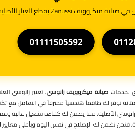
روويف Zanussi بقطع الغيار الأصلية
01111505592
0112
وق لخدمات
صيانة ميكروويف زانوسي
. تعتبر زانوسي العلا
انة نوفر لك طاقماً هندسياً محترفاً في التعامل مع تكنو
ر زانوسي الأصلية، مما يضمن لك كفاءة تشغيل عالية وعمر
ة، فنحن نضمن لك الإصلاح في نفس اليوم وبأعلى معايير ا