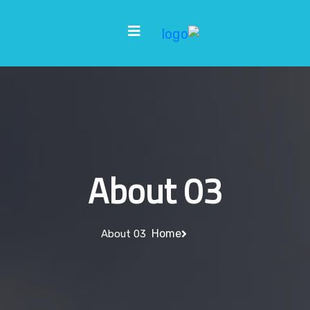
About 03
Home
About 03