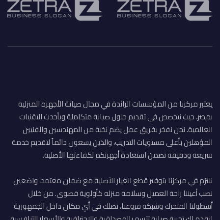
يعتبر مركزنا من المؤسسات الرائدة في مجال صيانة الأجهزة المنزلية
بمصر، حيث نتخصص في تقديم حلول صيانة متكاملة وبأحدث التقنيات
العالمية. نحن نفخر بفريق عمل يضم نخبة من المهندسين والفنيين
المؤهلين بأعلى مستويات التدريب، والذين يسعون دائماً لتقديم خدمة
سريعة ودقيقة تضمن استعادة أجهزتكم لكفاءتها الأصلية.
نلتزم في مركزنا بتوفير قطع الغيار الأصلية مع ضمان معتمد، واضعين
نصب أعيننا راحة العميل وسلامة منزله كأولوية قصوى. من خلال
أسطولنا المتحرك وشبكة فروعنا، نصلك في أي مكان داخل الجمهورية
لنقدم لك تجربة صيانة تتسم بالمصداقية والاحترافية والأسعار التنافسية.