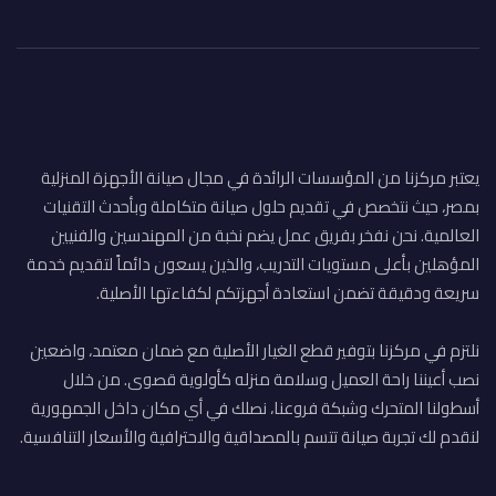
يعتبر مركزنا من المؤسسات الرائدة في مجال صيانة الأجهزة المنزلية
بمصر، حيث نتخصص في تقديم حلول صيانة متكاملة وبأحدث التقنيات
العالمية. نحن نفخر بفريق عمل يضم نخبة من المهندسين والفنيين
المؤهلين بأعلى مستويات التدريب، والذين يسعون دائماً لتقديم خدمة
سريعة ودقيقة تضمن استعادة أجهزتكم لكفاءتها الأصلية.
نلتزم في مركزنا بتوفير قطع الغيار الأصلية مع ضمان معتمد، واضعين
نصب أعيننا راحة العميل وسلامة منزله كأولوية قصوى. من خلال
أسطولنا المتحرك وشبكة فروعنا، نصلك في أي مكان داخل الجمهورية
لنقدم لك تجربة صيانة تتسم بالمصداقية والاحترافية والأسعار التنافسية.