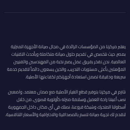
يعتبر مركزنا من المؤسسات الرائدة في مجال صيانة الأجهزة المنزلية
بمصر، حيث نتخصص في تقديم حلول صيانة متكاملة وبأحدث التقنيات
العالمية. نحن نفخر بفريق عمل يضم نخبة من المهندسين والفنيين
المؤهلين بأعلى مستويات التدريب، والذين يسعون دائماً لتقديم خدمة
سريعة ودقيقة تضمن استعادة أجهزتكم لكفاءتها الأصلية.
نلتزم في مركزنا بتوفير قطع الغيار الأصلية مع ضمان معتمد، واضعين
نصب أعيننا راحة العميل وسلامة منزله كأولوية قصوى. من خلال
أسطولنا المتحرك وشبكة فروعنا، نصلك في أي مكان داخل الجمهورية
لنقدم لك تجربة صيانة تتسم بالمصداقية والاحترافية والأسعار التنافسية.