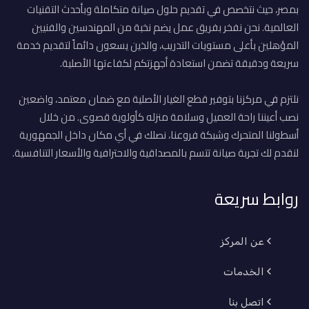
بمصر، حيث نتخصص في تقديم حلول صيانة متكاملة وبأحدث التقنيات
العالمية. نحن نفخر بفريق عمل يضم نخبة من المهندسين والفنيين
المؤهلين بأعلى مستويات التدريب، والذين يسعون دائماً لتقديم خدمة
سريعة ودقيقة تضمن استعادة أجهزتكم لكفاءتها الأصلية.
نلتزم في مركزنا بتوفير قطع الغيار الأصلية مع ضمان معتمد، واضعين
نصب أعيننا راحة العميل وسلامة منزله كأولوية قصوى. من خلال
أسطولنا المتحرك وشبكة فروعنا، نصلك في أي مكان داخل الجمهورية
لنقدم لك تجربة صيانة تتسم بالمصداقية والاحترافية والأسعار التنافسية.
روابط سريعة
عن المركز
الخدمات
اتصل بنا