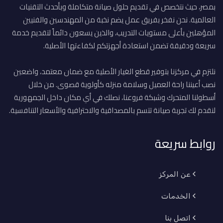
بمصر، حيث نتخصص في تقديم حلول صيانة متكاملة وبأحدث التقنيات
العالمية. نحن نفخر بفريق عمل يضم نخبة من المهندسين والفنيين
المؤهلين بأعلى مستويات التدريب، والذين يسعون دائماً لتقديم خدمة
سريعة ودقيقة تضمن استعادة أجهزتكم لكفاءتها الأصلية.
نلتزم في مركزنا بتوفير قطع الغيار الأصلية مع ضمان معتمد، واضعين
نصب أعيننا راحة العميل وسلامة منزله كأولوية قصوى. من خلال
أسطولنا المتحرك وشبكة فروعنا، نصلك في أي مكان داخل الجمهورية
لنقدم لك تجربة صيانة تتسم بالمصداقية والاحترافية والأسعار التنافسية.
روابط سريعة
عن المركز
الخدمات
اتصل بنا