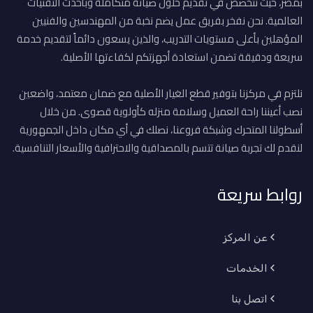
بمصر، حيث نتخصص في تقديم حلول صيانة متكاملة وبأحدث التقنيات
العالمية. نحن نفخر بفريق عمل يضم نخبة من المهندسين والفنيين
المؤهلين بأعلى مستويات التدريب، والذين يسعون دائماً لتقديم خدمة
سريعة ودقيقة تضمن استعادة أجهزتكم لكفاءتها الأصلية.
نلتزم في مركزنا بتوفير قطع الغيار الأصلية مع ضمان معتمد، واضعين
نصب أعيننا راحة العميل وسلامة منزله كأولوية قصوى. من خلال
أسطولنا المتحرك وشبكة فروعنا، نصلك في أي مكان داخل الجمهورية
لنقدم لك تجربة صيانة تتسم بالمصداقية والاحترافية والأسعار التنافسية.
روابط سريعة
عن المركز
الخدمات
اتصل بنا