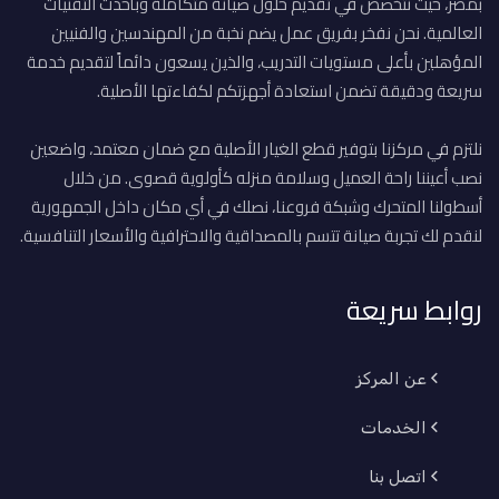
بمصر، حيث نتخصص في تقديم حلول صيانة متكاملة وبأحدث التقنيات
العالمية. نحن نفخر بفريق عمل يضم نخبة من المهندسين والفنيين
المؤهلين بأعلى مستويات التدريب، والذين يسعون دائماً لتقديم خدمة
سريعة ودقيقة تضمن استعادة أجهزتكم لكفاءتها الأصلية.
نلتزم في مركزنا بتوفير قطع الغيار الأصلية مع ضمان معتمد، واضعين
نصب أعيننا راحة العميل وسلامة منزله كأولوية قصوى. من خلال
أسطولنا المتحرك وشبكة فروعنا، نصلك في أي مكان داخل الجمهورية
لنقدم لك تجربة صيانة تتسم بالمصداقية والاحترافية والأسعار التنافسية.
روابط سريعة
عن المركز
الخدمات
اتصل بنا