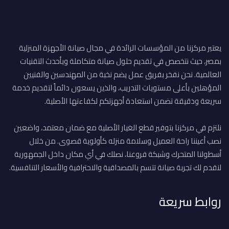
يعتبر مركزنا من المؤسسات الرائدة في مجال صيانة الأجهزة المنزلية
بمصر، حيث نتخصص في تقديم حلول صيانة متكاملة وبأحدث التقنيات
العالمية. نحن نفخر بفريق عمل يضم نخبة من المهندسين والفنيين
المؤهلين بأعلى مستويات التدريب، والذين يسعون دائماً لتقديم خدمة
سريعة ودقيقة تضمن استعادة أجهزتكم لكفاءتها الأصلية.
نلتزم في مركزنا بتوفير قطع الغيار الأصلية مع ضمان معتمد، واضعين
نصب أعيننا راحة العميل وسلامة منزله كأولوية قصوى. من خلال
أسطولنا المتحرك وشبكة فروعنا، نصلك في أي مكان داخل الجمهورية
لنقدم لك تجربة صيانة تتسم بالمصداقية والاحترافية والأسعار التنافسية.
روابط سريعة